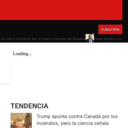
Subscribite
 plena tormenta por el nuevo formato del Mundial
Tapia blinda a Scaloni: «E
TENDENCIA
Trump apunta contra Canadá por los
incendios, pero la ciencia señala