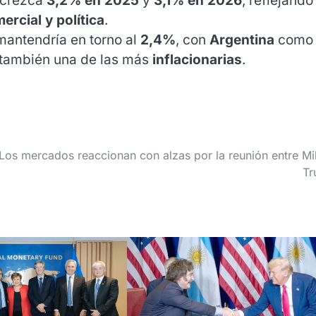
a crezca
3,2% en 2025
y
3,1% en 2026
, reflejando
ercial y política
.
mantendría en torno al
2,4%
, con
Argentina
como 
 también una de las más
inflacionarias
.
Los mercados reaccionan con alzas por la reunión entre Mil
Tr