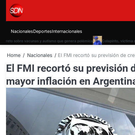
Skip
to
content
Nacionales
Deportes
Internacionales
to sobre vacunas y autismo que genera polémica
Colapinto, víctima de la
Home
Nacionales
El FMI recortó su previsión de cr
El FMI recortó su previsión 
mayor inflación en Argentin