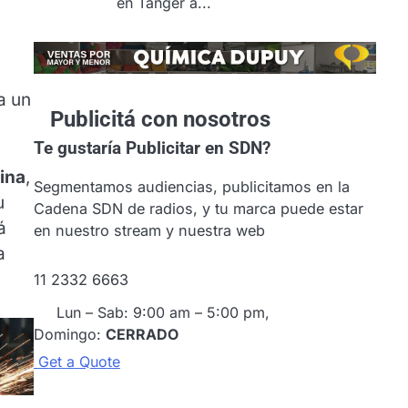
en Tánger a...
a un
Publicitá con nosotros
Te gustaría
Publicitar en SDN?
ina
,
Segmentamos audiencias, publicitamos en la
u
Cadena SDN de radios, y tu marca puede estar
á
en nuestro stream y nuestra web
a
11 2332 6663
Lun – Sab: 9:00 am – 5:00 pm,
Domingo:
CERRADO
G
e
t
a
Q
u
o
t
e