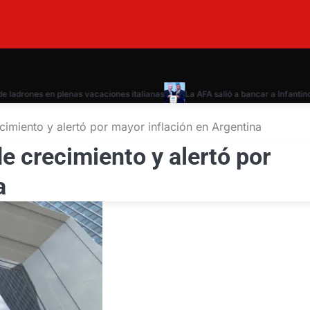
drones en plenas vacaciones italianas
La AFA salió a bancar a Infantino en
ecimiento y alertó por mayor inflación en Argentina
de crecimiento y alertó por
a