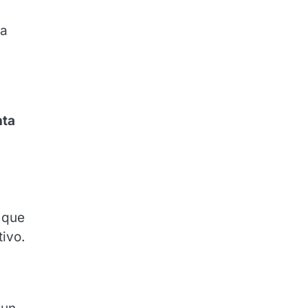
a
nta
 que
ivo.