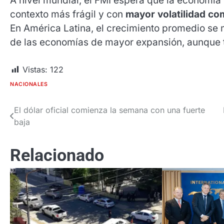
A nivel mundial, el FMI espera que la economí
contexto más frágil y con
mayor volatilidad com
En América Latina, el crecimiento promedio se 
de las economías de mayor expansión, aunque
Vistas:
122
NACIONALES
El dólar oficial comienza la semana con una fuerte
Navegación
baja
de
entradas
Relacionado