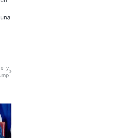
 un
una
ei y
ump