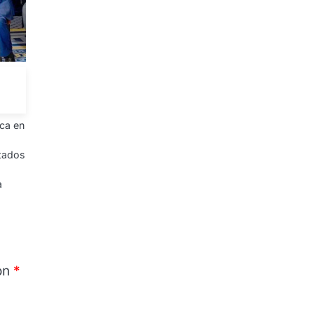
ica en
stados
a
on
*