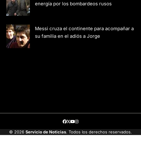
energía por los bombardeos rusos
Messi cruza el continente para acompañar a
su familia en el adiós a Jorge
Facebook
Twitter
Youtube
Instagram
© 2026
Servicio de Noticias
. Todos los derechos reservados.