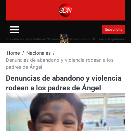
Skip
to
content
Subscribite
a vive su peor brote en 20 años
Senado de EE.UU. salva al gobierno Trump de
Home
Nacionales
Denuncias de abandono y violencia rodean a los
padres de Ángel
Denuncias de abandono y violencia
rodean a los padres de Ángel