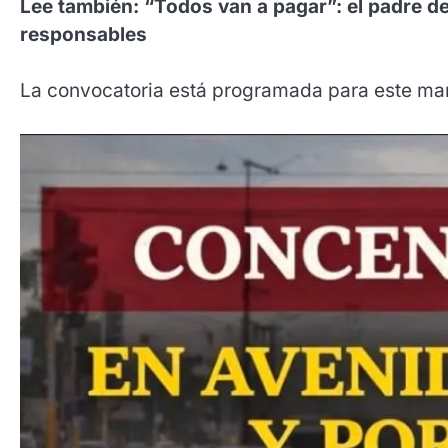
Lee también: “Todos van a pagar”: el padre de 
responsables
La convocatoria está programada para este marte