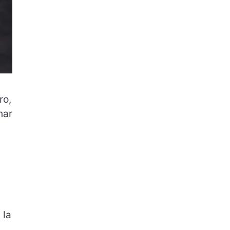
ro,
har
 la