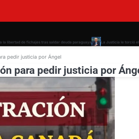
rtad de fichajes tras saldar deuda paraguaya
La Justicia le torció el braz
a pedir justicia por Ángel
n para pedir justicia por Áng