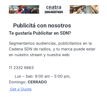
Publicitá con nosotros
Te gustaría
Publicitar en SDN?
Segmentamos audiencias, publicitamos en la
Cadena SDN de radios, y tu marca puede estar
en nuestro stream y nuestra web
11 2332 6663
Lun – Sab: 9:00 am – 5:00 pm,
Domingo:
CERRADO
G
e
t
a
Q
u
o
t
e