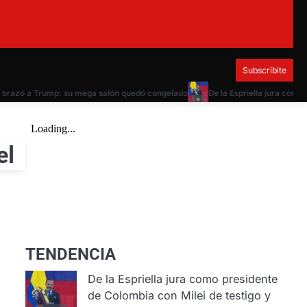
Subscribite
o a Trump: su mega salón quedó congelado
De la Espriella jura como preside
el
TENDENCIA
De la Espriella jura como presidente
de Colombia con Milei de testigo y