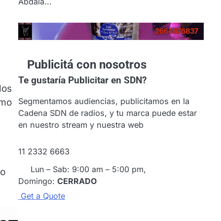
Abdala...
Publicitá con nosotros
Te gustaría
Publicitar en SDN?
los
Segmentamos audiencias, publicitamos en la
umo
Cadena SDN de radios, y tu marca puede estar
en nuestro stream y nuestra web
11 2332 6663
Lun – Sab: 9:00 am – 5:00 pm,
io
Domingo:
CERRADO
G
e
t
a
Q
u
o
t
e