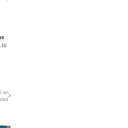
as
 lo
5 en
idad