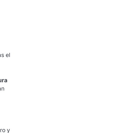
s el
ura
an
ro y