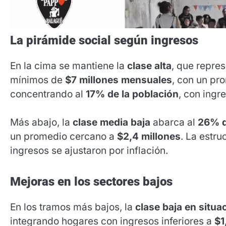
La pirámide social según ingresos
En la cima se mantiene la
clase alta
, que repre
mínimos de
$7 millones mensuales
, con un pr
concentrando al
17% de la población
, con ingr
Más abajo, la
clase media baja
abarca al
26% d
un promedio cercano a
$2,4 millones
. La estru
ingresos se ajustaron por inflación.
Mejoras en los sectores bajos
En los tramos más bajos, la
clase baja en situa
integrando hogares con ingresos inferiores a
$1