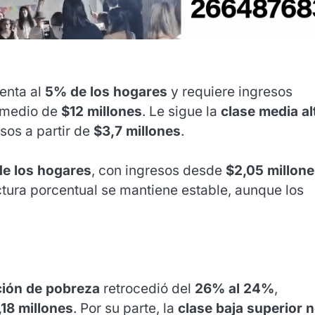
senta al
5% de los hogares
y requiere ingresos
omedio de
$12 millones
. Le sigue la
clase media al
esos a partir de
$3,7 millones
.
e los hogares
, con ingresos desde
$2,05 millon
ctura porcentual se mantiene estable, aunque los
ción de pobreza
retrocedió del
26% al 24%
,
,18 millones
. Por su parte, la
clase baja superior 