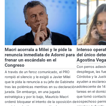
Macri acorrala a Milei y le pide la
Intenso operat
renuncia inmediata de Adorni para
del único dete
frenar un escándalo en el
Agostina Veg
Congreso
Con perros adiest
despliegue, las fu
A través de un feroz comunicado, el PRO
Córdoba y la Just
rompió el silencio y le exigió a Javier Milei
ayuden a esclarece
que le pida la renuncia a su jefe de Gabinete
adolescente de 14 
tras las polémicas mentiras en su declaración
tareas en el domici
jurada. Sin embargo, en una jugada
que tomó contacto 
estratégica y por lo bajo, Mauricio Macri
sospechoso permiti
ordenó bloquear el intento de la oposición de