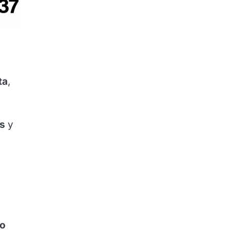
ta
,
es
y
no