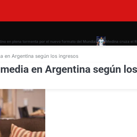
en plena tormenta por el nuevo formato del Mundial
Medina cruza el Rin: e
a en Argentina según los ingresos
 media en Argentina según lo