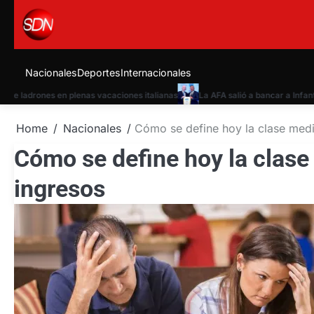
Skip
to
content
Nacionales
Deportes
Internacionales
 ladrones en plenas vacaciones italianas
La AFA salió a bancar a Infantino 
Home
Nacionales
Cómo se define hoy la clase medi
Cómo se define hoy la clase
ingresos