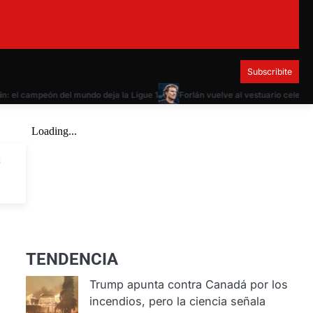
Subscribite
l campeón del mundo deja la Ligue 1
Forlán vuelve al vestuario celeste com
s
TENDENCIA
Trump apunta contra Canadá por los
incendios, pero la ciencia señala