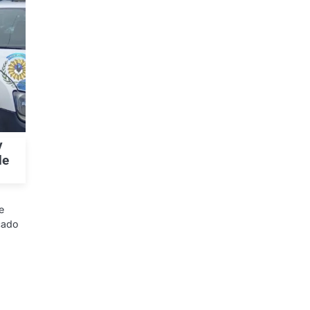
y
de
e
icado