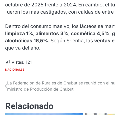
octubre de 2025 frente a 2024. En cambio, el
t
fueron los más castigados, con caídas de entre
Dentro del consumo masivo, los lácteos se mant
limpieza 1%
,
alimentos 3%
,
cosmética 4,5%
,
g
alcohólicas 16,5%
. Según Scentia, las
ventas e
que va del año.
Vistas:
121
NACIONALES
La Federación de Rurales de Chubut se reunió con el n
Navegación
ministro de Producción de Chubut
de
entradas
Relacionado