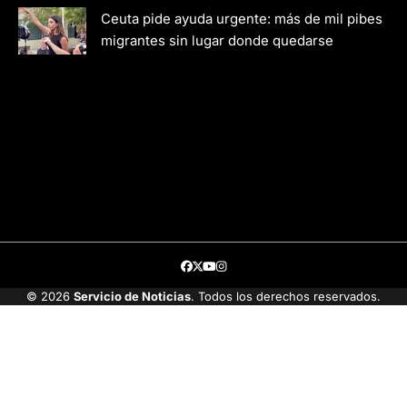
Ceuta pide ayuda urgente: más de mil pibes
migrantes sin lugar donde quedarse
Facebook
Twitter
Youtube
Instagram
© 2026
Servicio de Noticias
. Todos los derechos reservados.