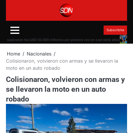
Skip
to
content
Subscribite
superaron los USD 50.000 millones por primera vez en casi siete años
Escándal
Home
Nacionales
Colisionaron, volvieron con armas y se llevaron la
moto en un auto robado
Colisionaron, volvieron con armas y
se llevaron la moto en un auto
robado