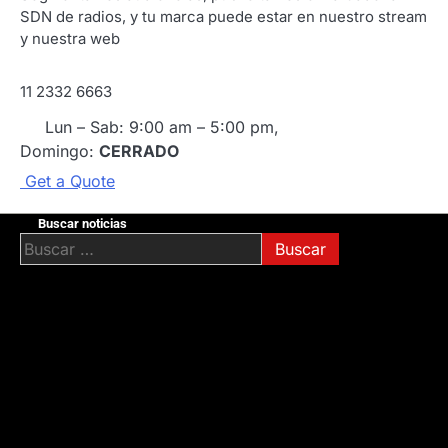
SDN de radios, y tu marca puede estar en nuestro stream
y nuestra web
11 2332 6663
Lun – Sab: 9:00 am – 5:00 pm,
Domingo:
CERRADO
G
e
t
a
Q
u
o
t
e
Buscar noticias
Buscar: