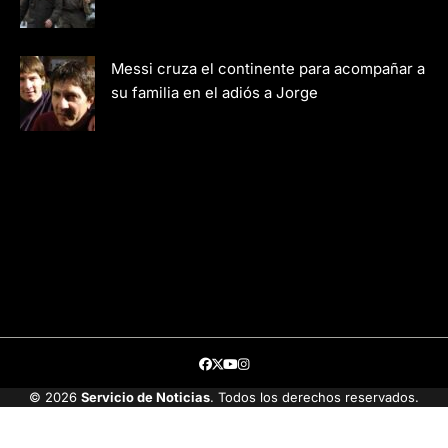
Messi cruza el continente para acompañar a
su familia en el adiós a Jorge
Facebook
Twitter
Youtube
Instagram
© 2026
Servicio de Noticias
. Todos los derechos reservados.