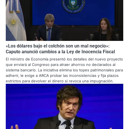
«Los dólares bajo el colchón son un mal negocio»:
Caputo anunció cambios a la Ley de Inocencia Fiscal
El ministro de Economía presentó los detalles del nuevo proyecto
que enviará al Congreso para atraer ahorros no declarados al
sistema bancario. La iniciativa elimina los topes patrimoniales para
adherir, le exige a ARCA probar las inconsistencias y fija plazos
estrictos para devolver el dinero si revoca una impugnación.