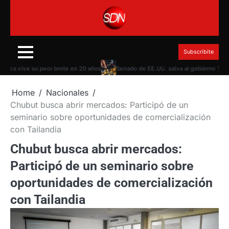
Skip
to
content
Subscribite
ive su peor brote en 20 años
Senado de EE.UU. salva al gobierno Trump del 
Home
Nacionales
Chubut busca abrir mercados: Participó de un
seminario sobre oportunidades de comercialización
con Tailandia
Chubut busca abrir mercados:
Participó de un seminario sobre
oportunidades de comercialización
con Tailandia