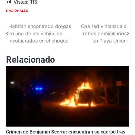
Vistas:
115
NACIONALES
Habrían encontrado drogas
Cae red vinculada a
Navegación
en uno de los vehículos
robos domiciliarios
de
involucrados en el choque
en Playa Union
entradas
Relacionado
Crimen de Benjamín Scerra: encuentran su cuerpo tras