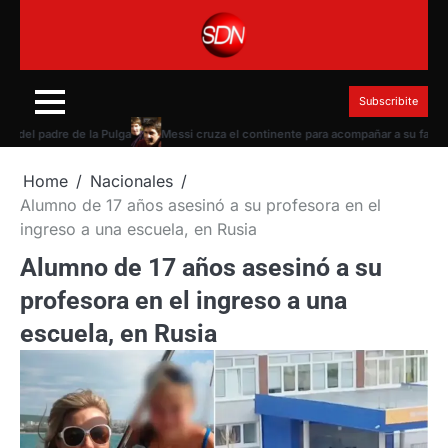
Skip
to
content
Subscribite
del padre de la Pulga
Messi cruza el continente para acompañar a su familia en 
Home
Nacionales
Alumno de 17 años asesinó a su profesora en el
ingreso a una escuela, en Rusia
Alumno de 17 años asesinó a su
profesora en el ingreso a una
escuela, en Rusia