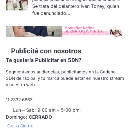
Se trata del delantero Ivan Toney, quien
fue denunciado...
Publicitá con nosotros
Te gustaría
Publicitar en SDN?
Segmentamos audiencias, publicitamos en la Cadena
SDN de radios, y tu marca puede estar en nuestro stream
y nuestra web
11 2332 6663
Lun – Sab: 9:00 am – 5:00 pm,
Domingo:
CERRADO
G
e
t
a
Q
u
o
t
e