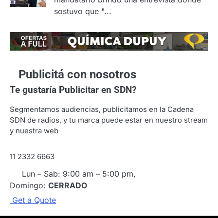
sostuvo que "...
Publicitá con nosotros
Te gustaría
Publicitar en SDN?
Segmentamos audiencias, publicitamos en la Cadena
SDN de radios, y tu marca puede estar en nuestro stream
y nuestra web
11 2332 6663
Lun – Sab: 9:00 am – 5:00 pm,
Domingo:
CERRADO
G
e
t
a
Q
u
o
t
e