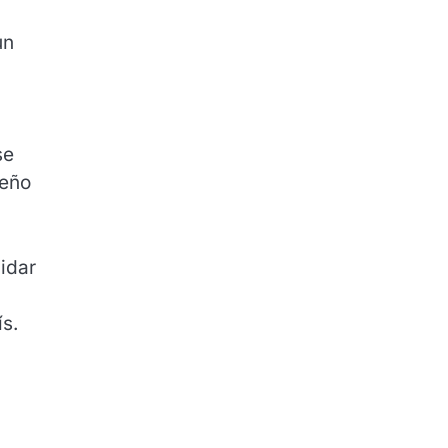
un
se
peño
idar
ís.