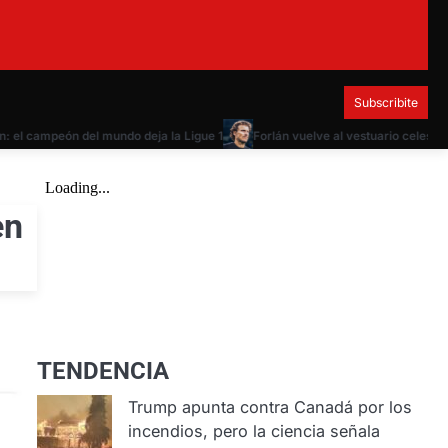
Subscribite
l campeón del mundo deja la Ligue 1
Forlán vuelve al vestuario celeste com
en
TENDENCIA
Trump apunta contra Canadá por los
incendios, pero la ciencia señala