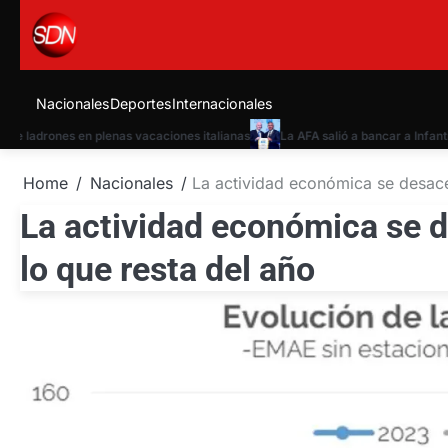
Skip
to
content
Nacionales
Deportes
Internacionales
 ladrones en plenas vacaciones italianas
La AFA salió a bancar a Infantino 
Home
Nacionales
La actividad económica se desacel
La actividad económica se d
lo que resta del año