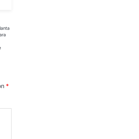
lanta
ara
e
on
*