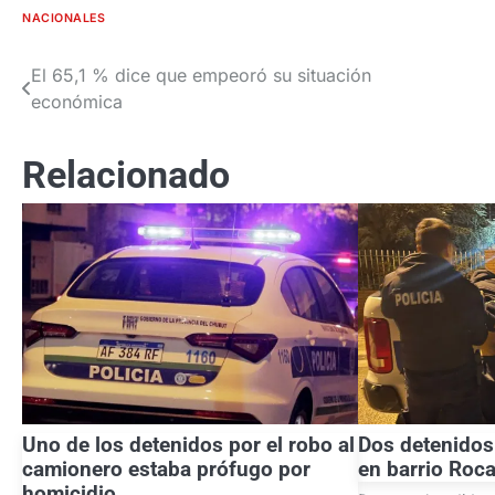
NACIONALES
El 65,1 % dice que empeoró su situación
Navegación
económica
de
entradas
Relacionado
Uno de los detenidos por el robo al
Dos detenidos
camionero estaba prófugo por
en barrio Roc
homicidio