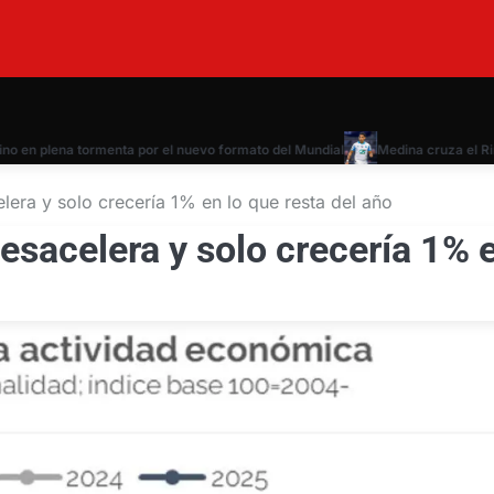
en plena tormenta por el nuevo formato del Mundial
Medina cruza el Rin: e
era y solo crecería 1% en lo que resta del año
esacelera y solo crecería 1% 