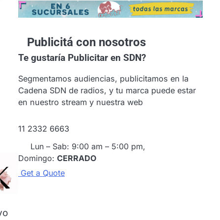
Publicitá con nosotros
Te gustaría
Publicitar en SDN?
Segmentamos audiencias, publicitamos en la
Cadena SDN de radios, y tu marca puede estar
en nuestro stream y nuestra web
11 2332 6663
Lun – Sab: 9:00 am – 5:00 pm,
Domingo:
CERRADO
G
e
t
a
Q
u
o
t
e
yo