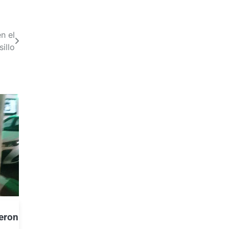
n el
sillo
eron