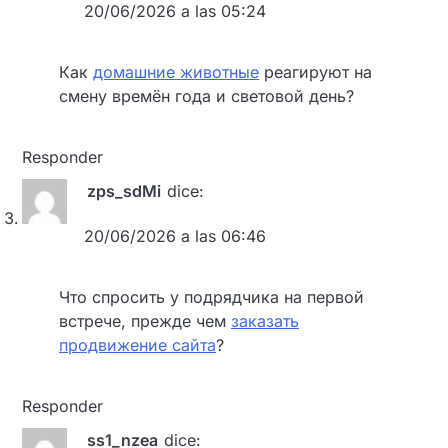
20/06/2026 a las 05:24
Как
домашние животные
реагируют на
смену времён года и световой день?
Responder
zps_sdMi
dice:
20/06/2026 a las 06:46
Что спросить у подрядчика на первой
встрече, прежде чем
заказать
продвижение сайта
?
Responder
ss1_nzea
dice: