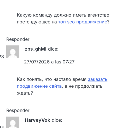
Какую команду должно иметь агентство,
претендующее на
топ seo продвижение
?
Responder
zps_ghMi
dice:
27/07/2026 a las 07:27
Как понять, что настало время
заказать
продвижение сайта
, а не продолжать
ждать?
Responder
HarveyVok
dice: