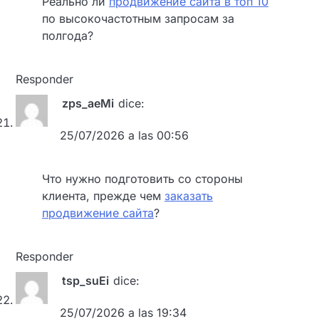
Реально ли
продвижение сайта в топ 10
по высокочастотным запросам за
полгода?
Responder
zps_aeMi
dice:
25/07/2026 a las 00:56
Что нужно подготовить со стороны
клиента, прежде чем
заказать
продвижение сайта
?
Responder
tsp_suEi
dice:
25/07/2026 a las 19:34