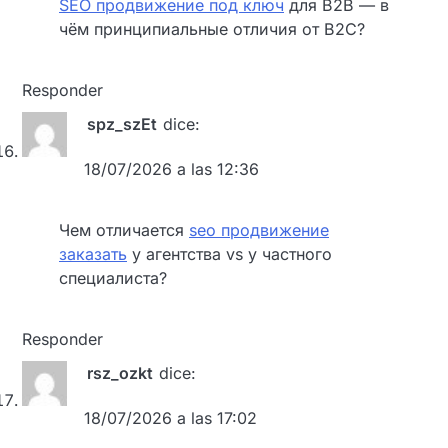
SEO продвижение под ключ
для B2B — в
чём принципиальные отличия от B2C?
Responder
spz_szEt
dice:
18/07/2026 a las 12:36
Чем отличается
seo продвижение
заказать
у агентства vs у частного
специалиста?
Responder
rsz_ozkt
dice:
18/07/2026 a las 17:02