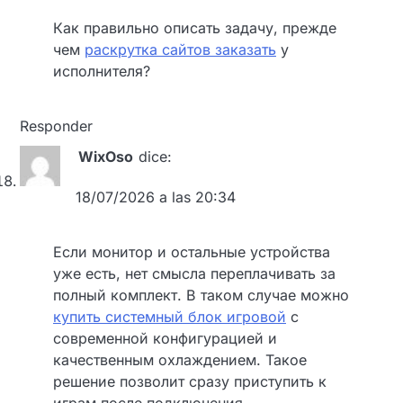
Как правильно описать задачу, прежде
чем
раскрутка сайтов заказать
у
исполнителя?
Responder
WixOso
dice:
18/07/2026 a las 20:34
Если монитор и остальные устройства
уже есть, нет смысла переплачивать за
полный комплект. В таком случае можно
купить системный блок игровой
с
современной конфигурацией и
качественным охлаждением. Такое
решение позволит сразу приступить к