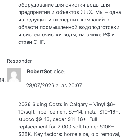
оборудование для очистки воды для
предприятия и объектов ЖКХ. Мы – одна
из ведущих инженерных компаний в
области промышленной водоподготовки
и систем очистки воды, на рынке РФ и
стран СНГ.
Responder
RobertSot
dice:
28/07/2026 a las 20:07
2026 Siding Costs in Calgary – Vinyl $6–
10/sqft, fiber cement $7–14, metal $10–16+,
stucco $9–13, cedar $11–16+. Full
replacement for 2,000 sqft home: $10K–
$28K. Key factors: home size, old removal,