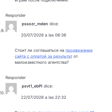
играм после подключения.
Responder
pssozr_mden
dice:
20/07/2026 a las 06:36
Стоит ли соглашаться на
продвижение
сайта с оплатой за результат
от
малоизвестного агентства?
Responder
psvt1_ebPl
dice:
22/07/2026 a las 22:32