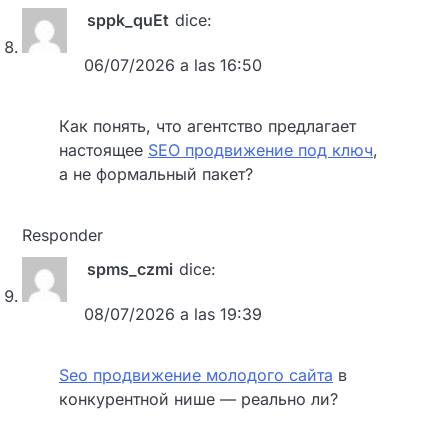
sppk_quEt
dice:
06/07/2026 a las 16:50
Как понять, что агентство предлагает
настоящее
SEO продвижение под ключ
,
а не формальный пакет?
Responder
spms_czmi
dice:
08/07/2026 a las 19:39
Seo продвижение молодого сайта
в
конкурентной нише — реально ли?