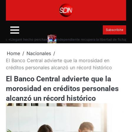
Skip
to
content
Subscribite
 «Llegaré hecho percha»
Independiente recupera la libertad de fichajes tras 
Home
Nacionales
El Banco Central advierte que la morosidad en
créditos personales alcanzó un récord histórico
El Banco Central advierte que la
morosidad en créditos personales
alcanzó un récord histórico