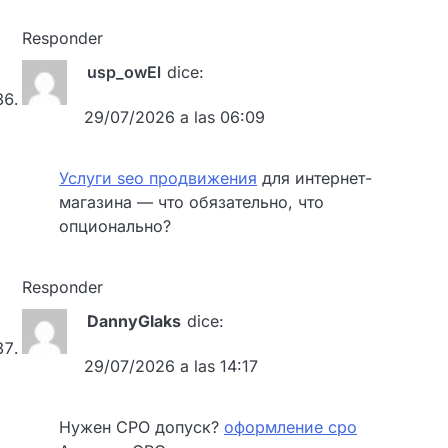
Responder
usp_owEl
dice:
29/07/2026 a las 06:09
Услуги seo продвижения
для интернет-
магазина — что обязательно, что
опционально?
Responder
DannyGlaks
dice:
29/07/2026 a las 14:17
Нужен СРО допуск?
оформление сро