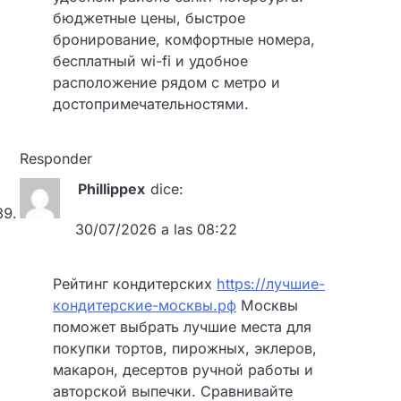
бюджетные цены, быстрое
бронирование, комфортные номера,
бесплатный wi-fi и удобное
расположение рядом с метро и
достопримечательностями.
Responder
Phillippex
dice:
30/07/2026 a las 08:22
Рейтинг кондитерских
https://лучшие-
кондитерские-москвы.рф
Москвы
поможет выбрать лучшие места для
покупки тортов, пирожных, эклеров,
макарон, десертов ручной работы и
авторской выпечки. Сравнивайте