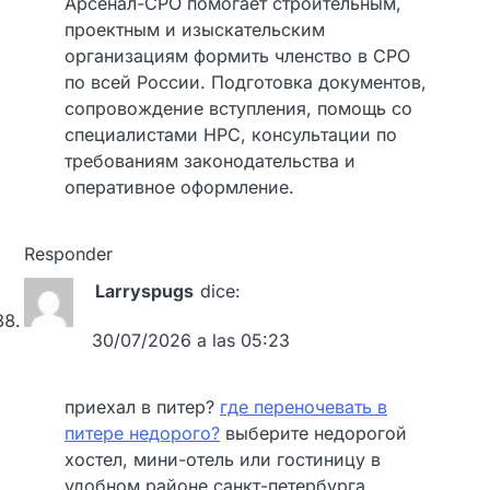
Арсенал-СРО помогает строительным,
проектным и изыскательским
организациям формить членство в СРО
по всей России. Подготовка документов,
сопровождение вступления, помощь со
специалистами НРС, консультации по
требованиям законодательства и
оперативное оформление.
Responder
Larryspugs
dice:
30/07/2026 a las 05:23
приехал в питер?
где переночевать в
питере недорого?
выберите недорогой
хостел, мини-отель или гостиницу в
удобном районе санкт-петербурга.