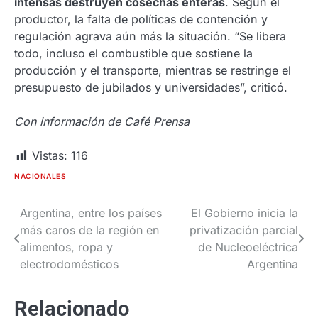
intensas destruyen cosechas enteras
. Según el
productor, la falta de políticas de contención y
regulación agrava aún más la situación. “Se libera
todo, incluso el combustible que sostiene la
producción y el transporte, mientras se restringe el
presupuesto de jubilados y universidades”, criticó.
Con información de Café Prensa
Vistas:
116
NACIONALES
Argentina, entre los países
El Gobierno inicia la
Navegación
más caros de la región en
privatización parcial
de
alimentos, ropa y
de Nucleoeléctrica
electrodomésticos
Argentina
entradas
Relacionado