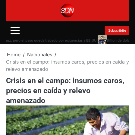
Skip
to
content
Subscribite
z, pero el paso queda trabado por exigencias a EE.UU.
Billion de dólares de 
Home
Nacionales
Crisis en el campo: insumos caros, precios en caída y
relevo amenazado
Crisis en el campo: insumos caros,
precios en caída y relevo
amenazado