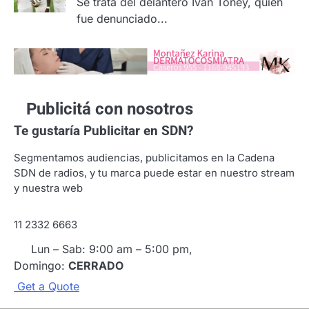
Se trata del delantero Ivan Toney, quien
fue denunciado...
Publicitá con nosotros
Te gustaría
Publicitar en SDN?
Segmentamos audiencias, publicitamos en la Cadena
SDN de radios, y tu marca puede estar en nuestro stream
y nuestra web
11 2332 6663
Lun – Sab: 9:00 am – 5:00 pm,
Domingo:
CERRADO
G
e
t
a
Q
u
o
t
e