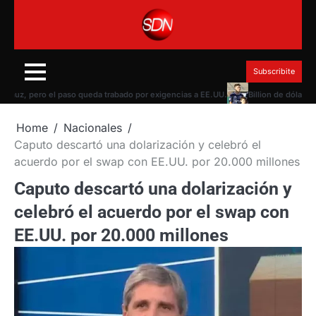
Skip
to
content
Subscribite
, pero el paso queda trabado por exigencias a EE.UU.
Billion de dólares de W
Home
Nacionales
Caputo descartó una dolarización y celebró el
acuerdo por el swap con EE.UU. por 20.000 millones
Caputo descartó una dolarización y
celebró el acuerdo por el swap con
EE.UU. por 20.000 millones