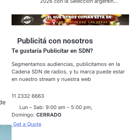
2026 con la Selección argentin...
Publicitá con nosotros
Te gustaría
Publicitar en SDN?
Segmentamos audiencias, publicitamos en la
Cadena SDN de radios, y tu marca puede estar
en nuestro stream y nuestra web
11 2332 6663
de
Lun – Sab: 9:00 am – 5:00 pm,
Domingo:
CERRADO
G
e
t
a
Q
u
o
t
e