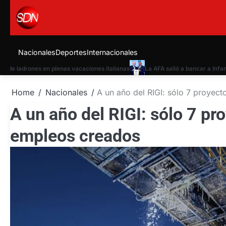
Skip
to
content
Nacionales
Deportes
Internacionales
e ladrones en plenas vacaciones italianas
La AFA salió a bancar a Infantin
Home
Nacionales
A un año del RIGI: sólo 7 proyec
A un año del RIGI: sólo 7 p
empleos creados