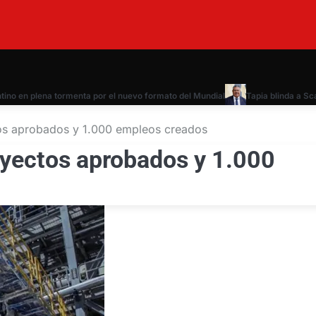
o en plena tormenta por el nuevo formato del Mundial
Tapia blinda a Scaloni
tos aprobados y 1.000 empleos creados
royectos aprobados y 1.000