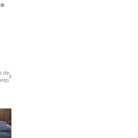
ce
s de
ento