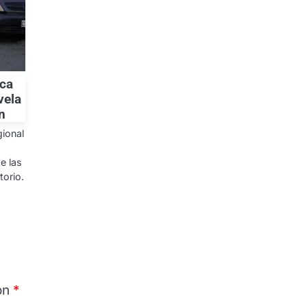
oca
vela
n
gional
e las
torio.
on
*