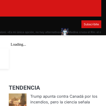
Subscribite
: «Es mi única opción, no hay alternativa»
Medina cruza el Rin: el campeón 
TENDENCIA
Trump apunta contra Canadá por los
incendios, pero la ciencia señala