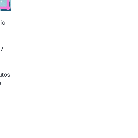
io.
67
utos
a