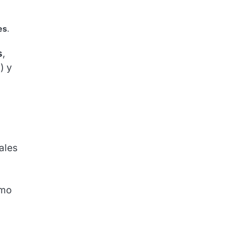
es
.
s
,
) y
ales
omo